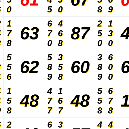
6
0
5
0
8
9
2
1
6
4
2
1
63
87
4
7
7
6
5
3
8
8
0
8
0
0
1
5
5
3
3
6
62
60
3
5
8
5
8
0
4
6
9
8
9
0
4
1
4
1
5
6
48
48
4
5
7
6
5
7
9
8
7
7
8
8
6
2
6
3
4
4