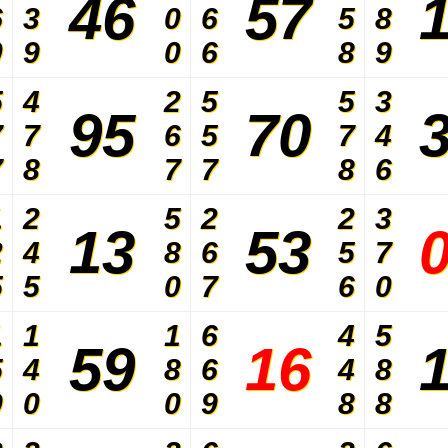
46
57
6
3
0
6
5
8
0
9
0
6
8
9
5
4
2
5
5
3
95
70
7
7
6
5
7
4
7
8
7
7
8
6
1
2
5
2
2
3
13
53
2
4
8
6
5
7
5
5
0
7
6
0
1
1
1
6
4
5
59
16
5
4
8
6
4
8
9
0
0
9
8
8