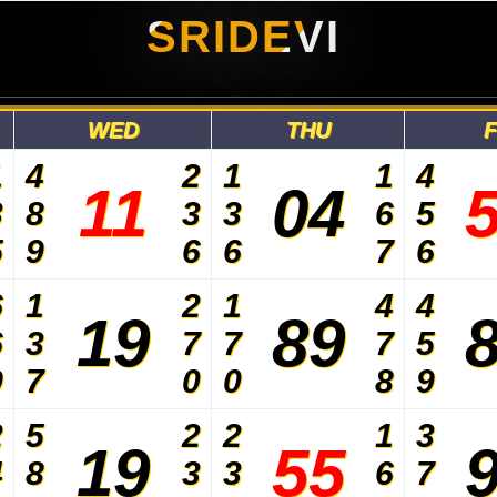
SRIDEVI
WED
THU
F
1
4
2
1
1
4
11
04
3
8
3
3
6
5
5
9
6
6
7
6
6
1
2
1
4
4
19
89
6
3
7
7
7
5
9
7
0
0
8
9
2
5
2
2
1
3
19
55
4
8
3
3
6
7