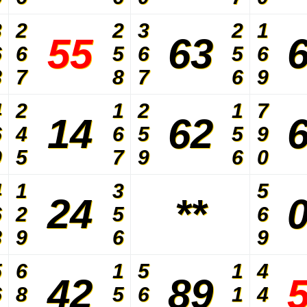
3
2
2
3
2
1
55
63
6
6
5
6
5
6
8
7
8
7
6
9
4
2
1
2
1
7
14
62
6
4
6
5
5
9
9
5
7
9
6
0
4
1
3
5
24
**
6
2
5
6
8
9
6
9
5
6
1
5
1
4
42
89
6
8
5
6
1
4