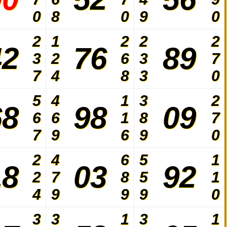
0
8
0
9
0
2
1
2
2
2
42
76
89
3
2
6
3
7
7
4
8
3
0
5
4
1
3
2
68
98
09
6
6
1
8
7
7
9
6
9
0
2
4
6
5
1
18
03
92
2
7
8
5
1
4
9
9
9
0
3
3
1
3
1